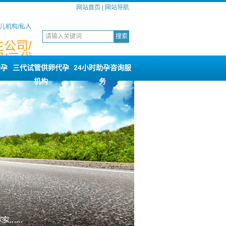
网站首页
|
网站导航
儿机构/私人
公司/
/三代
构
助孕
三代试管供卵代孕
24小时助孕咨询服
机构
务