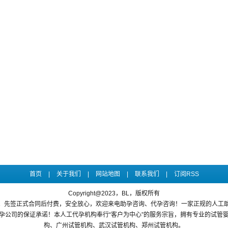
首页
|
关于我们
|
网站地图
|
联系我们
|
订阅RSS
Copyright@2023，BL，版权所有
。先签正式合同后付费，安全放心，欢迎来电助孕咨询、代孕咨询！一家正规的人工
孕公司的保证承诺！本人工代孕机构奉行“客户为中心”的服务宗旨，拥有专业的试管
构、广州试管机构、武汉试管机构、郑州试管机构。