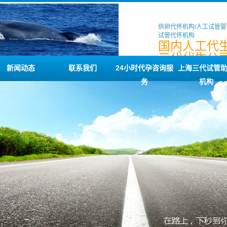
供卵代怀机构/人工试管婴
试管代怀机构
国内人工代生
三代代生公司
试管助孕机
新闻动态
联系我们
24小时代孕咨询服
上海三代试管
务
机构