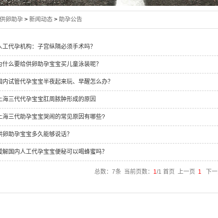
供卵助孕
>
新闻动态
>
助孕公告
人工代孕机构：子宫纵隔必须手术吗？
为什么要给供卵助孕宝宝买儿童泳装呢？
国内试管代孕宝宝半夜起来玩、早醒怎么办？
上海三代代孕宝宝肛周脓肿形成的原因
上海三代助孕宝宝哭闹的常见原因有哪些?
供卵助孕宝宝多久能够说话？
缓解国内人工代孕宝宝便秘可以喝蜂蜜吗？
总数：7条 当前页数：
1
/1 首页 上一页
1
下一